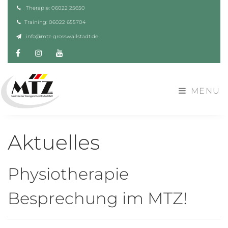
Therapie: 06022 25650
Training: 06022 655704
info@mtz-grosswallstadt.de
Facebook
Instagram
YouTube
MENU
Aktuelles
Physiotherapie
Besprechung im MTZ!