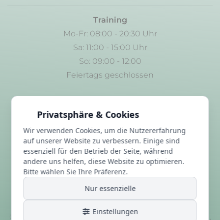
Training
Mo-Fr: 08:00 - 20:30 Uhr
Sa: 11:00 - 15:00 Uhr
So: 09:00 - 12:00
Feiertags geschlossen
LINKS
Privatsphäre & Cookies
Wir verwenden Cookies, um die Nutzererfahrung
FAQ
auf unserer Website zu verbessern. Einige sind
Datenschutz
essenziell für den Betrieb der Seite, während
andere uns helfen, diese Website zu optimieren.
Impressum
Bitte wählen Sie Ihre Präferenz.
Nur essenzielle
Facebook
Instagram
You Tube
Einstellungen
©2026 MTZ Großwallstadt | Alle Rechte vorbehalten.