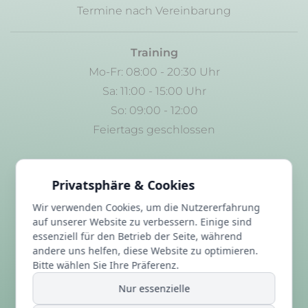
Termine nach Vereinbarung
Training
Mo-Fr: 08:00 - 20:30 Uhr
Sa: 11:00 - 15:00 Uhr
So: 09:00 - 12:00
Feiertags geschlossen
LINKS
Privatsphäre & Cookies
Wir verwenden Cookies, um die Nutzererfahrung
FAQ
auf unserer Website zu verbessern. Einige sind
Datenschutz
essenziell für den Betrieb der Seite, während
andere uns helfen, diese Website zu optimieren.
Impressum
Bitte wählen Sie Ihre Präferenz.
Nur essenzielle
Facebook
Instagram
You Tube