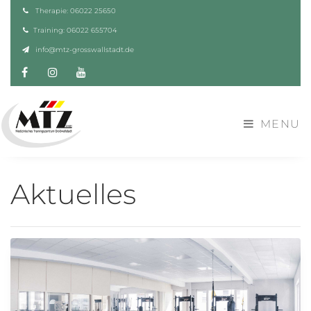
Therapie: 06022 25650
Training: 06022 655704
info@mtz-grosswallstadt.de
Facebook
Instagram
YouTube
MENU
Aktuelles