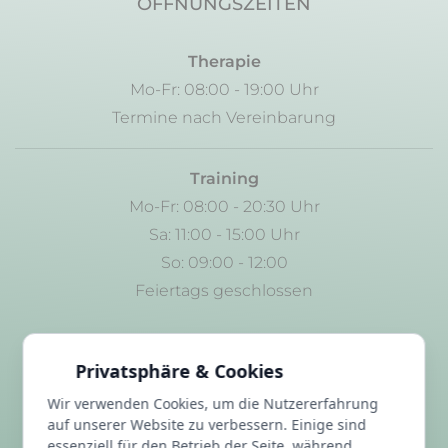
ÖFFNUNGSZEITEN
Therapie
Mo-Fr: 08:00 - 19:00 Uhr
Termine nach Vereinbarung
Training
Mo-Fr: 08:00 - 20:30 Uhr
Sa: 11:00 - 15:00 Uhr
So: 09:00 - 12:00
Feiertags geschlossen
LINKS
Privatsphäre & Cookies
Wir verwenden Cookies, um die Nutzererfahrung
FAQ
auf unserer Website zu verbessern. Einige sind
Datenschutz
essenziell für den Betrieb der Seite, während