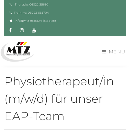
Therapie: 06022 25650
Training: 06022 655704
info@mtz-grosswallstadt.de
Facebook
Instagram
YouTube
MENU
Physiotherapeut/in
(m/w/d) für unser
EAP-Team